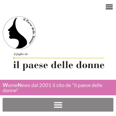
W
ome
N
ews dal 2001 il sito de "il paese delle
donne"