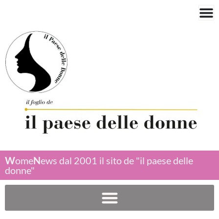
W
ome
N
ews dal 2001 il sito de "il paese delle
donne"