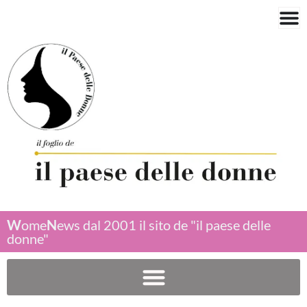
W
ome
N
ews dal 2001 il sito de "il paese delle
donne"