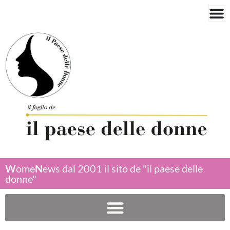
W
ome
N
ews dal 2001 il sito de "il paese delle
donne"